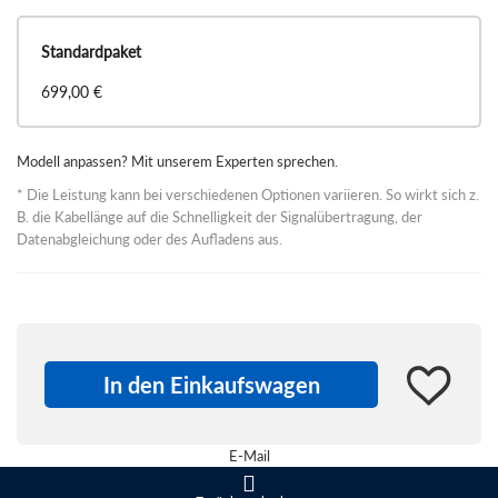
Standardpaket
699,00 €
Modell anpassen? Mit unserem Experten sprechen.
* Die Leistung kann bei verschiedenen Optionen variieren. So wirkt sich z.
B. die Kabellänge auf die Schnelligkeit der Signalübertragung, der
Datenabgleichung oder des Aufladens aus.
Ab
699,00 €
Model
Quantity:
In den Einkaufswagen
In den
E-Mail
Einkaufswagen