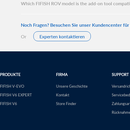
Which FIFISH ROV model is the add-on tool compati
Noch Fragen? Besuchen Sie unser Kundencenter für
Or
Experten kontaktieren
PRODUKTE
FIRMA
SUPPORT
FIFISH V-EVO
Unsere Geschichte
Versandrich
FIFISH V6 EXPERT
Kontakt
Servicebe
FIFISH V6
Store Finder
Zahlungsar
Rücknahme