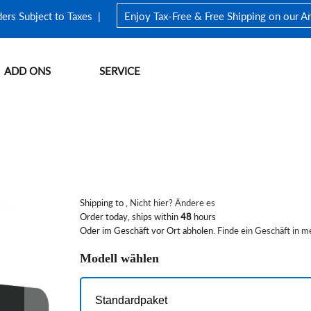
ders Subject to Taxes |
Enjoy Tax-Free & Free Shipping on our 
ADD ONS
SERVICE
Store Finder
FIFISH Warranty
FIFISH V-EVO
Underwater Drone Waterproof Backpack
Fangnetz
FIFISH V6 EXPER
Store Policy
Shipping to
,
Nicht hier? Ändere es
Order today, ships within
48
hours
Oder im Geschäft vor Ort abholen.
Finde ein Geschäft in m
Erkunden>
Modell wählen
Standardpaket