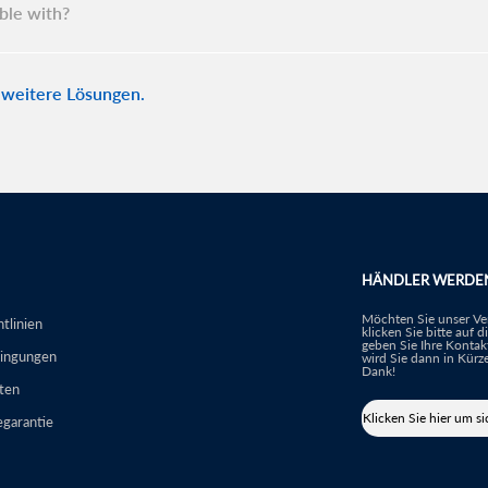
ble with?
 weitere Lösungen.
HÄNDLER WERDE
Möchten Sie unser Ver
tlinien
klicken Sie bitte auf 
geben Sie Ihre Kontak
dingungen
wird Sie dann in Kürze
Dank!
ten
Klicken Sie hier um si
garantie
bewerben