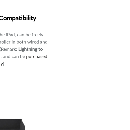
Compatibility
he iPad, can be freely
oller in both wired and
 (Remark:
Lightning to
, and can be
purchased
ly
)