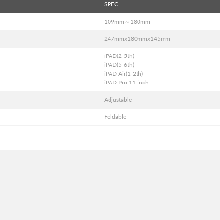
SPEC.
109mm～180mm
247mmx180mmx145mm
iPAD(2-5th)
iPAD(5-6th)
iPAD Air(1-2th)
iPAD Pro 11-inch
Adjustable
Foldable