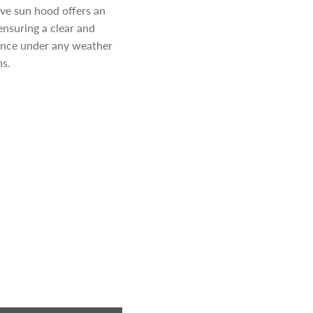
ive sun hood offers an
ensuring a clear and
ence under any weather
ns.