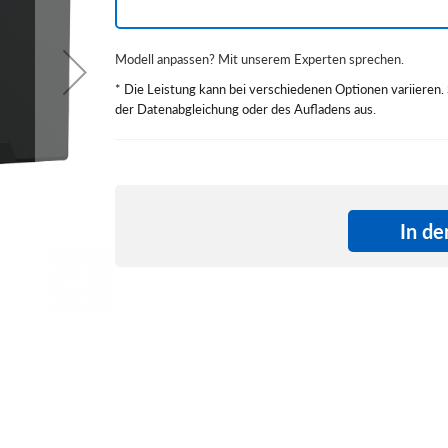
Modell anpassen? Mit unserem Experten sprechen.
* Die Leistung kann bei verschiedenen Optionen variieren. S
der Datenabgleichung oder des Aufladens aus.
49,00 €
Model
Standardpaket
Quantity:
In d
In den
Einkaufswagen