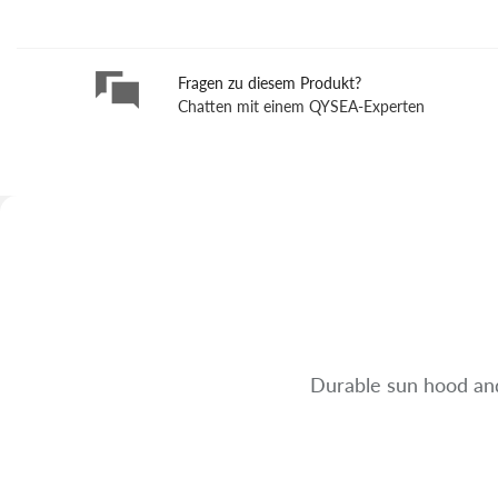
Fragen zu diesem Produkt?
Chatten mit einem QYSEA-Experten
Zum
Anfang
der
Bildgalerie
springen
Durable sun hood and 