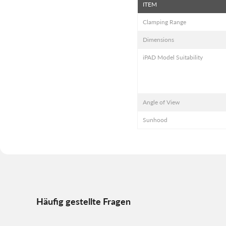
ITEM
Clamping Range
Dimensions
iPAD Model Suitability
Angle of View
Sunhood
Häufig gestellte Fragen