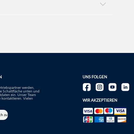
N
UNS FOLGEN
triebspartner werden,
die Schaltfläche unten und
tdaten ein. Unser Team
 kontaktieren. Vielen
WIR AKZEPTIEREN
ch zu